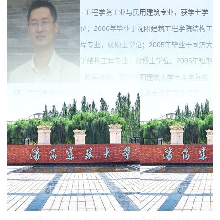
工程学院工业与民用建筑专业，获学士学
位；2000年毕业于沈阳建筑工程学院结构工
程专业，获硕士学位；2005年毕业于同济大
学结构工程专业，获博士学位。2005年短期
赴美进修。现为沈阳建筑大学土木学院教
师。中国建筑学会抗震防灾分会抗震试验技术专业委员会委员。
2009年入选辽宁省“百千万人才工程”千人层次。
联系电话：13889127369
电子信箱：
wangqiangsy@163.com
申请者主要研究方向为结构抗震理论及工程应用、复杂工程结
构数值模拟。参加过多项科研课题的研究工作，包括国家杰出青年
基金“超高层建筑结构抗震研究”、国家自然科学基金委员会创新研究
群体项目“土木工程防灾研究”、省自然科学基金“建筑结构多维抗震