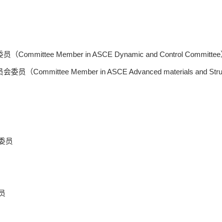
ee Member in ASCE Dynamic and Control Committe
tee Member in ASCE Advanced materials and Struc
委员
员