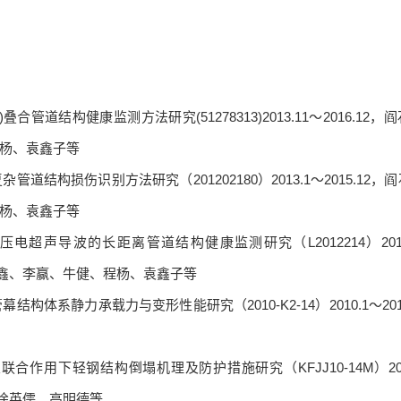
道结构健康监测方法研究(51278313)2013.11～2016.12，阎
杨、袁鑫子等
结构损伤识别方法研究（201202180）2013.1～2015.12，阎
杨、袁鑫子等
压电超声导波的长距离管道结构健康监测研究（L2012214）2012
、陈鑫、李赢、牛健、程杨、袁鑫子等
体系静力承载力与变形性能研究（2010-K2-14）2010.1～2011
合作用下轻钢结构倒塌机理及防护措施研究（KFJJ10-14M）201
、徐英儒、高明德等