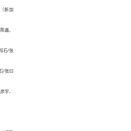
兵（新加
、陈鑫、
阎石/张
石/张曰
蒙彦宇、