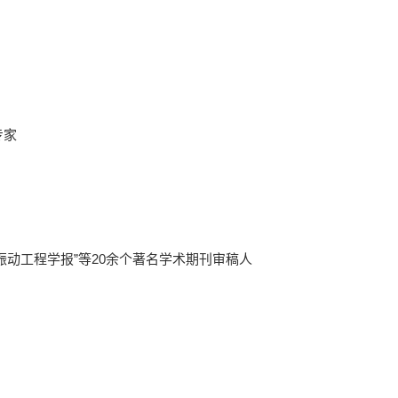
专家
、“工程力学”、“振动工程学报”等20余个著名学术期刊审稿人