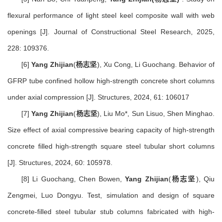
flexural performance of light steel keel composite wall with web
openings [J]. Journal of Constructional Steel Research, 2025,
228: 109376.
[6]
Yang Zhijian
(
杨志坚
), Xu Cong, Li Guochang. Behavior of
GFRP tube confined hollow high-strength concrete short columns
under axial compression [J]. Structures, 2024, 61: 106017
[7]
Yang Zhijian
(
杨志坚
), Liu Mo*, Sun Lisuo, Shen Minghao.
Size effect of axial compressive bearing capacity of high-strength
concrete filled high-strength square steel tubular short columns
[J]. Structures, 2024, 60: 105978.
[8] Li Guochang, Chen Bowen,
Yang Zhijian
(
杨志坚
), Qiu
Zengmei, Luo Dongyu. Test, simulation and design of square
concrete-filled steel tubular stub columns fabricated with high-