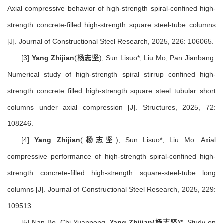
Axial compressive behavior of high-strength spiral-confined high-
strength concrete-filled high-strength square steel-tube columns
[J]. Journal of Constructional Steel Research, 2025, 226: 106065.
[3]
Yang Zhijian
(
杨志坚
), Sun Lisuo*, Liu Mo, Pan Jianbang.
Numerical study of high-strength spiral stirrup confined high-
strength concrete filled high-strength square steel tubular short
columns under axial compression [J]. Structures, 2025, 72:
108246.
[4]
Yang Zhijian
(
杨志坚
), Sun Lisuo*, Liu Mo. Axial
compressive performance of high-strength spiral-confined high-
strength concrete-filled high-strength square-steel-tube long
columns [J]. Journal of Constructional Steel Research, 2025, 229:
109513.
[5] Nan Bo, Chi Yuanpeng,
Yang Zhijian(杨志坚)*
. Study on