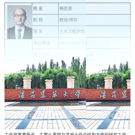
姓 名
杨志坚
职 称
教授/博导
院 系
土木工程学院
办公电话
024-24691801
电子信箱
faemail@163.com
杨志坚，男，博士，博士后，教授，博士生导师，现任沈阳建
筑大学土木工程学院院长。辽宁省杰出青年基金（青A）、辽宁省优
秀青年基金、辽宁青年科技奖获得者，“兴辽英才计划”青年拔尖人
才、辽宁省高等学校创新人才，辽宁省一流课程负责人，获得辽宁
省优秀科技工作、辽宁省优秀研究生导师、辽宁省青年建设科技
奖、沈阳市优秀科技工作者、沈阳市优秀研究生导师等荣誉，辽宁
省优秀科研团队、辽宁省高校黄大年式创新团队、辽宁省职工创新
工作室重要骨干。主要从事钢与混凝土组合结构方面的研究工作，