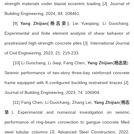
strength materials under biaxial eccentric loading [J]. Journal of
Building Engineering, 2024, 84: 108461.
[9]
Yang Zhijian
(杨志坚)
, Lei Yueqiang, Li Guochang.
Experimental and finite element analysis of shear behavior of
prestressed high-strength concrete piles [J]. International Journal
of Civil Engineering, 2023, 21: 219-233.
[10] Li Guochang, Li Jiaqi, Fang Chen,
Yang Zhijian
(
杨志坚
).
Seismic performance of two-story three-bay reinforced concrete
frame equipped with K-configured buckling restrained braces [J].
Journal of Building Engineering, 2023, 74: 106904.
[11] Fang Chen, Li Guochang, Zhang Lei,
Yang Zhijian
(
杨志
坚
)
.
Experimental and numerical investigation on seismic
performance of ring-beam connection to gangue concrete filled
steel tubular columns [J]. Advanced Steel Construction, 2022,