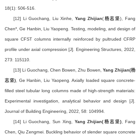
18(1): 506-516.
[12] Li Guochang, Liu Xinhe,
Yang Zhijian
(
杨志坚
), Fang
Chen*, Ge Hanbin, Liu Yaopeng. Testing, modeling, and design of
square CFST columns internally reinforced by pultruded CFRP
profile under axial compression [J]. Engineering Structures, 2022,
273: 115110.
[13] Li Guochang, Chen Bowen, Zhu Bowen,
Yang Zhijian
(杨
志坚)
, Ge Hanbin, Liu Yaopeng. Axially loaded square concrete-
filled steel tubular long columns made of high-strength materials:
Experimental investigation, analytical behavior and design [J].
Journal of Building Engineering, 2022, 58: 104994.
[14] Li Guochang, Sun Xing,
Yang Zhijian
(杨志坚)
, Fang
Chen, Qiu Zengmei. Buckling behavior of slender square concrete