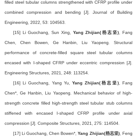
filled steel tubular columns strengthened with CFRP profile under
combined compression and bending [J]. Journal of Building
Engineering, 2022, 53: 104563.
[15] Li Guochang, Sun Xing,
Yang Zhijian
(杨志坚)
, Fang
Chen, Chen Bowen, Ge Hanbin, Liu Yaopeng. Structural
performance of concrete-filled square steel tubular columns
encased with I-shaped CFRP under eccentric compression [J].
Engineering Structures, 2021, 248: 113254.
[16] Li Guochang, Yang Yu,
Yang Zhijian(杨志坚)
, Fang
Chen*, Ge Hanbin, Liu Yaopeng. Mechanical behavior of high-
strength concrete filled high-strength steel tubular stub columns
stiffened with encased I-shaped CFRP profile under axial
compression [J]. Composite Structures, 2021, 275: 114504.
[17] Li Guochang, Chen Bowen*,
Yang Zhijian(杨志坚)
, Feng