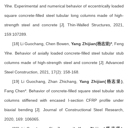
Yihe. Experimental and numerical behavior of eccentrically loaded
square concrete-filled steel tubular long columns made of high-
strength steel and concrete [J]. Thin-Walled Structures, 2021,
159:107289.
[18] Li Guochang, Chen Bowen,
Yang Zhijian(杨志坚)*
, Feng
Yihe. Behavior of axially loaded concrete-filled steel tubular stub
columns made of high-strength steel and concrete [J]. Advanced
Steel Construction, 2021, 17(2): 158-168.
[19] Li Guochang, Zhan Zhichang,
Yang Zhijian(杨志坚)
,
Fang Chen*. Behavior of concrete-filled square steel tubular stub
columns stiffened with encased I-section CFRP profile under
biaxial bending [J]. Journal of Constructional Steel Research,
2020, 169: 106065.