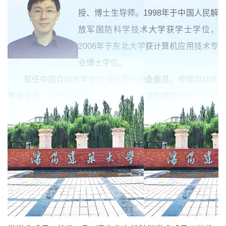
授、博士生导师。
1998
年于中国人民解
放军国防科学技术大学获学士学位，
2006
年于东北大学获计算机应用技术专
业博士学位。
现任中国自动化学会边缘计算分委会委员，中国自动化
学会会员，辽宁省高等学校优秀人才，沈阳建筑大学土木学
院智能建造教研室主任，沈阳建筑大学智能建造与机器人方
向带头人。作为项目负责人，主持国家自然科学基金面上项
目
1
项、市级重点科技平台项目
1
项，省市基金项目
10
项，
50
万元以上横向课题多项；作为主要完成人，参与承担国家
863
基金、省部各类基金项目等项目多项。
先后获得国防科学技术进步三等奖
1
项、辽宁省自然科