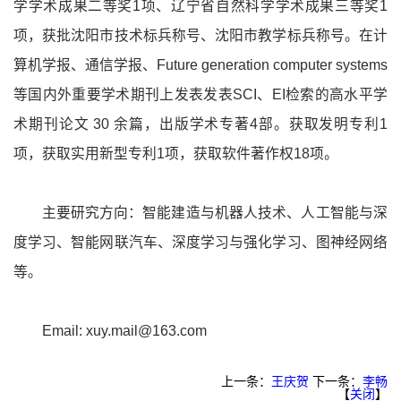
学学术成果二等奖
1
项、辽宁省自然科学学术成果三等奖
1
项，获批沈阳市技术标兵称号、沈阳市教学标兵称号。在计
算机学报、通信学报、
Future generation computer systems
等国内外重要学术期刊上发表发表
SCI
、
EI
检索的高水平学
术期刊论文
30
余篇，出版学术专著
4
部。获取发明专利
1
项，获取实用新型专利
1
项，获取软件著作权
18
项。
主要研究方向：智能建造与机器人技术、人工智能与深
度学习、智能网联汽车、深度学习与强化学习、图神经网络
等。
Email: xuy.mail@163.com
上一条：
王庆贺
下一条：
李畅
【
关闭
】