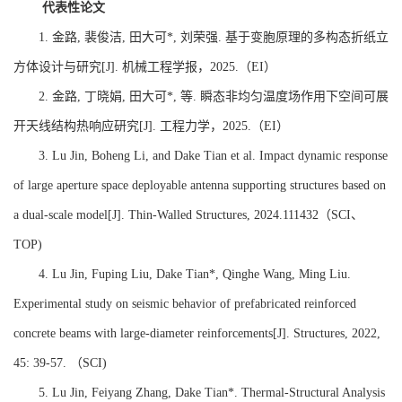
代表性论文
1.
金路
,
裴俊洁
,
田大可
*,
刘荣强
.
基于变胞原理的多构态折纸立
方体
设计与研究
[J].
机械工程学报，
2025.
（
EI
）
2.
金路
,
丁晓娟
,
田大可
*,
等
.
瞬态非均匀温度场作用下空间可展
开天线结构热响应研究
[J].
工程力学
，
2025.
（
EI
）
3.
Lu Jin, Boheng Li, and Dake Tian et al. Impact dynamic response
of large aperture space deployable antenna supporting structures based on
a dual-scale model[J]. Thin-Walled Structures, 2024.111432
（
SCI
、
TOP
)
4.
Lu Jin, Fuping Liu, Dake Tian*, Qinghe Wang, Ming Liu.
Experimental study on seismic behavior of prefabricated reinforced
concrete beams with large-diameter reinforcements[J]. Structures, 2022,
45: 39-57.
（
SCI)
5.
Lu Jin, Feiyang Zhang, Dake Tian*. Thermal-Structural Analysis