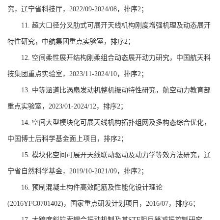
究
，
辽宁省
科技厅
，
2022/09-2024/08
，排序
2
；
11.
超大口径分叉肋式可展开天线机构刚度增强机理及动态展开
特性研究，中航集团重点实验室，排序
2
；
12.
空间柔性展开结构刚柔组合动态展开动力研究，中国航天科
技集团重点实验室，
2023/11-2024/10
，排序
2
；
13.
中等涵道比涡扇发动机整机振动特性研究，航空动力教育部
重点实验室，
2023/01-2024/12
，排序
2
；
14.
空间大型模块化可展天线机构拓扑组网及多构态综合优化，
中国博士后科学基金面上项目，排序
2
；
15.
模块化空间可展开天线联动驱动及动力学等效方法研究，辽
宁省自然科学基金，
2019/10-2021/09
，排序
2
；
16.
预制混凝土构件高效配筋及性能化设计理论
(2016YFC0701402)
，国家重点研发计划项目，
2016
/
07
，
排序
6
；
17.
大跨度斜拉索耦合振动机制及其
STF
阻尼器减振控制研究