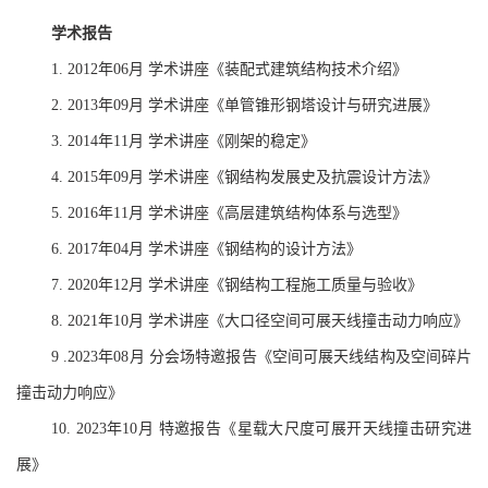
学术报告
年
月
学术讲座《装配式建筑结构技术介绍》
1. 2012
06
年
月
学术讲座《单管锥形钢塔设计与研究进展》
2. 2013
09
年
月
学术讲座《刚架的稳定》
3. 2014
11
年
月
学术讲座《钢结构发展史及抗震设计方法》
4. 2015
09
年
月
学术讲座《高层建筑结构体系与选型》
5. 2016
11
年
月
学术讲座《钢结构的设计方法》
6. 2017
04
年
月
学术讲座《钢结构工程施工质量与验收》
7. 2020
12
年
月
学术讲座《大口径空间可展天线撞击动力响应》
8. 2021
10
年
月
分会场特邀报告《空间可展天线结构及空间碎片
9 .2023
08
撞击动力响应》
年
月
特邀报告《星载大尺度可展开天线撞击研究进
10.
2023
10
展》