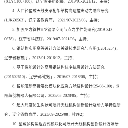
(XLYC1807188)
，辽宁省委组织部，
2019
/
01-2021
/
12
，主持；
4.
大口径星载天线支承桁架结构高速撞击动力响应研究
(LJKZ0563)
，辽宁省教育厅，
2021
/
07-2023
/
06
，主持；
5.
加强型方管柱
H
型钢梁空间节点力学性能研究
(2019-ZD-
0678)
，辽宁省科技厅，
2019
/
07-2021
/
06
，主持；
6.
钢结构实用高等设计方法关键技术研究与应用
(L2013234)
，
辽宁省教育厅，
2013
/
01-2016
/
12
，主持；
7.
基于性能设计的高层钢结构住宅抗震设计方法研究
(201602610)
，辽宁省科技厅，
2016
/
07-2018
/
06
，主持；
8.
智能驱动高折展比模块化应急方舱结构设计
(25-08-100)
，沈
阳超创机器人有限公司，
2025
/
05-2028
/
05
，主持；
9.
超大尺度仿生树状可展开天线机构创新设计及动力学特性研
究，辽宁省教育厅，
2023/09-2025/08
，排序
2
；
10.
星载多构型组合式模块化可展开天线机构创新设计方法研