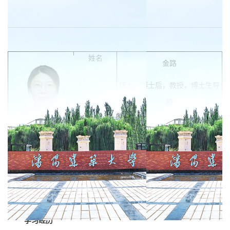
姓名
金路
博士，博士后，教授，博士生导
师
院系
土木工程学院
电话
15802490629
电子信箱
jinlu@sjzu.edu.cn
学习经历