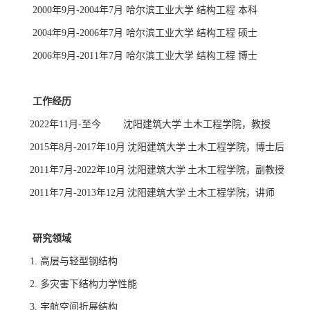
年
月
年
月
哈尔滨工业大学
结构工程
本科
2000
9
-2004
7
年
月
年
月
哈尔滨工业大学
结构工程
硕士
2004
9
-2006
7
年
月
年
月
哈尔滨工业大学
结构工程
博士
2006
9
-2011
7
工作经历
2022
年
11
月
-
至今
沈阳建筑大学
土木工程学院，教授
2015
年
8
月
-2017
年
10
月
沈阳建筑大学
土木工程学院，博士后
2011
年
7
月
-2022
年
10
月
沈阳建筑大学
土木工程学院，副教授
2011
年
7
月
-2013
年
12
月
沈阳建筑大学
土木工程学院，讲师
研究领域
1.
高层与轻型钢结构
2.
多灾害下结构力学性能
3.
宇航空间折展结构