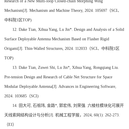
Research of a New Multi-loop Closed-chain Morphing Wing
Mechanism[J]. Mechanism and Machine Theory, 2024. 105697
（
SCI
、
中科院
1
区
TOP
)
12.
Dake Tian, Xihua Yang, Lu Jin*. Design and Analysis of a Solid
Surface Deployable Antenna Mechanism Based on Flasher Rigid
Origami[J]. Thin-Walled Structures, 2024. 112033
（
SCI
、中科院
1
区
TOP
)
13.
Dake Tian, Zuwei Shi, Lu Jin*, Xihua Yang, Rongqiang Liu.
Pre-tension Design and Research of Cable Net Structure for Space
Modular Deployable Antenna[J]. Advances in Engineering Software,
2024. 103685
（
SCI)
14.
田大可
,
石祖玮
,
金路
*,
郭宏伟
,
刘荣强
.
六棱柱模块化可展开
天线索网结构设计与分析
[J].
机械工程学报，
2024, 60(1): 262-273.
（
EI
）