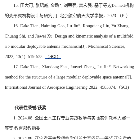
15.
田大可
,
张珺威
,
金路
*,
刘荣强
,
雷宏强
.
基于等边
Bennett
机构
的变形翼机构设计与研究
[J].
北京航空航天大学学报
，
2023
.
（
EI
）
16.
Dake Tian, Haiming Gao, Lu Jin*, Rongqiang Liu, Yu Zhang,
Chuang Shi, and Jiewei Xu. Design and kinematic analysis of a multifold
rib modular deployable antenna mechanism[J]. Mechanical Sciences,
（
SCI
）
2022, 13(1): 519-533.
17.
Dake Tian,
Xiaodong Fan
, Junwei Zhang, Lu Jin*. Networking
method for the structure of a large modular deployable space antenna[J].
International Journal of Aerospace Engineering,2022, 4583374,
（
SCI)
代表性荣誉
获奖
/
1.
2024.08
全国土木工程专业实践教学与实验实训教学大赛一
等奖
教育部教指委
2.
2024.08
辽宁省高校教师教学创新大赛省级一等奖
辽宁省教