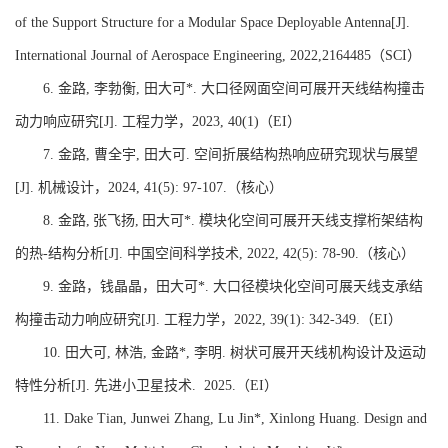
of the Support Structure for a Modular Space Deployable Antenna[J].
International Journal of Aerospace Engineering, 2022,2164485
（
SCI
）
6.
金路
,
李勃衡
,
田大可
*.
大口径网面空间可展开天线结构撞击
动力响应研究
[J].
工程力学，
2023, 40(
1
)
（
EI
）
7.
金路
,
曹全宇
,
田大可
.
空间折展结构热响应研究现状与展望
[J].
机械设计，
2024, 41(5): 97-107.
（核心）
8.
金路
,
张飞扬
,
田大可
*.
模块化空间可展开天线支撑桁架结构
的热
-
结构分析
[J].
中国空间科学技术
, 2022, 42(5): 78-90.
（核心）
9.
金路，钱晶晶，田大可
*.
大口径模块化空间可展天线支承结
构撞击动力响应研究
[J].
工程力学，
2022, 39(
1
): 342-349.
（
EI
）
10.
田大可
,
林浩
,
金路
*
,
李明
.
树状可展开天线机构设计及运动
特性分析
[J].
先进小卫星技术
.
2025.
（
EI
）
11.
Dake Tian, Junwei Zhang, Lu Jin*, Xinlong Huang. Design and