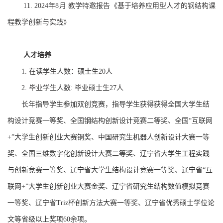
年
月
教学特邀报告《基于培养应用型人才的钢结构课
11.
2024
8
程教学创新与实践》
人才培养
在读学生人数：硕士生
人
1.
20
毕业学生人数
毕业硕士生
人
2.
:
27
长年指导学生参加双创竞赛，指导学生获得获得
全国大学生结
构设计竞赛一等奖
、全国钢结构创新设计竞赛二等奖、
全国
“
互联网
+”
大学生创新创业大赛铜奖
、
中国研究生机器人创新设计大赛
一
等
奖
、
全国三维数字化创新设计大赛二等奖
、
辽宁省大学生工程实践
与创新竞赛一等奖
、辽宁省
大学生结构设计竞赛一等奖
、
辽宁省
“
互
联网
+”
大学生创新创业大赛金奖
、
辽宁省研究生结构数值模拟竞赛
一等奖
、
辽宁省
Triz
杯创新方法大赛一等奖
、
辽宁省优秀硕士学位论
文
等省级以上奖项
60
余项。